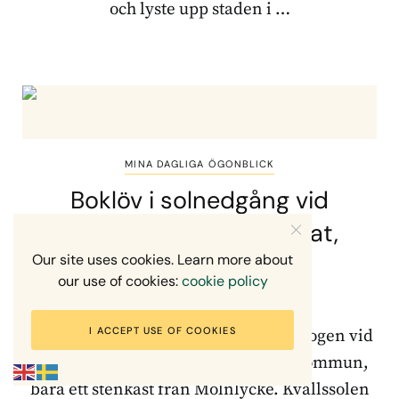
och lyste upp staden i …
MINA DAGLIGA ÖGONBLICK
Boklöv i solnedgång vid
Rådasjöns naturreservat,
Härryda kommun
Our site uses cookies. Learn more about
our use of cookies:
cookie policy
6 MAJ, 2026
I ACCEPT USE OF COOKIES
Den 6 maj vandrade jag genom bokskogen vid
Rådasjöns naturreservat i Härryda kommun,
bara ett stenkast från Mölnlycke. Kvällssolen