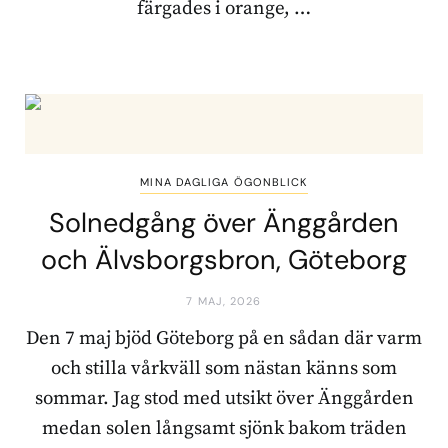
färgades i orange, …
MINA DAGLIGA ÖGONBLICK
Solnedgång över Änggården
och Älvsborgsbron, Göteborg
7 MAJ, 2026
Den 7 maj bjöd Göteborg på en sådan där varm
och stilla vårkväll som nästan känns som
sommar. Jag stod med utsikt över Änggården
medan solen långsamt sjönk bakom träden