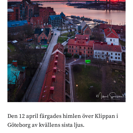
Den 12 april färgades himlen över Klippan i
Göteborg av kvällens sista ljus.