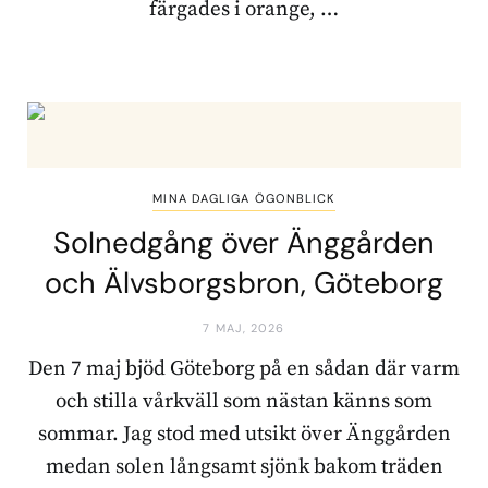
färgades i orange, …
MINA DAGLIGA ÖGONBLICK
Solnedgång över Änggården
och Älvsborgsbron, Göteborg
7 MAJ, 2026
Den 7 maj bjöd Göteborg på en sådan där varm
och stilla vårkväll som nästan känns som
sommar. Jag stod med utsikt över Änggården
medan solen långsamt sjönk bakom träden