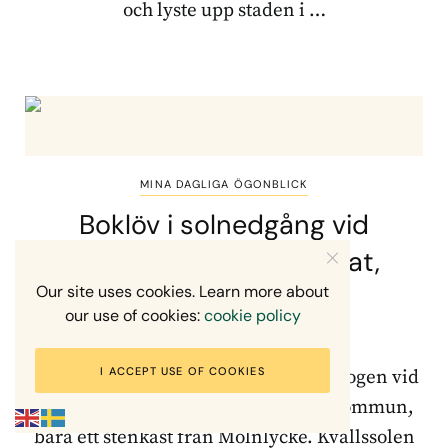
och lyste upp staden i …
MINA DAGLIGA ÖGONBLICK
Boklöv i solnedgång vid
Rådasjöns naturreservat,
Härryda kommun
Our site uses cookies. Learn more about
our use of cookies:
cookie policy
6 MAJ, 2026
I ACCEPT USE OF COOKIES
Den 6 maj vandrade jag genom bokskogen vid
Rådasjöns naturreservat i Härryda kommun,
bara ett stenkast från Mölnlycke. Kvällssolen