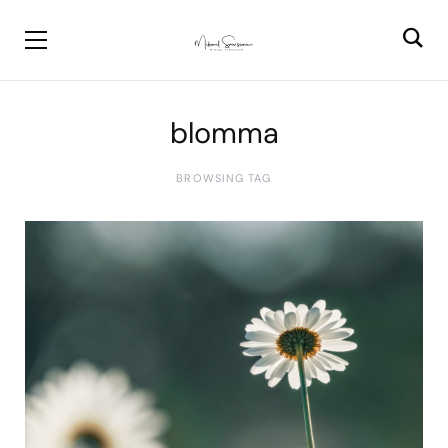
blomma
BROWSING TAG