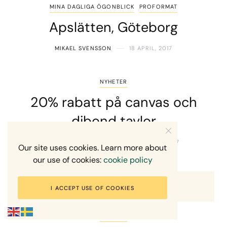
MINA DAGLIGA ÖGONBLICK
PROFORMAT
Apslätten, Göteborg
MIKAEL SVENSSON
18 APRIL, 2017
NYHETER
20% rabatt på canvas och
dibond tavlor
MIKAEL SVENSSON
22 FEBRUARI, 2017
Our site uses cookies. Learn more about
our use of cookies:
cookie policy
I ACCEPT USE OF COOKIES
NYHETER