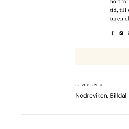
bort fö
tid, til
turen e
PREVIOUS POST
Nodreviken, Billdal