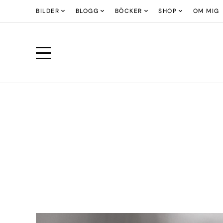
BILDER
BLOGG
BÖCKER
SHOP
OM MIG