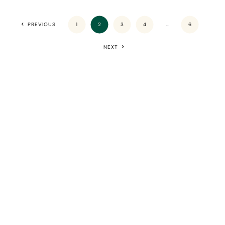
PREVIOUS
1
2
3
4
…
6
NEXT