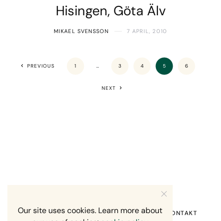
Hisingen, Göta Älv
MIKAEL SVENSSON
7 APRIL, 2010
PREVIOUS
1
…
3
4
5
6
NEXT
Our site uses cookies. Learn more about
HEM
OM MIG
RECENSION OM MIG
KONTAKT