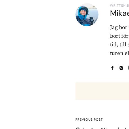
WRITTEN 
Mika
Jag bor
bort fö
tid, til
turen e
PREVIOUS POST