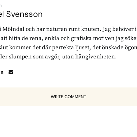
BY
el Svensson
 i Mölndal och har naturen runt knuten. Jag behöver 
r att hitta de rena, enkla och grafiska motiven jag sö
l slut kommer det där perfekta ljuset, det önskade ögon
ller slumpen som avgör, utan hängivenheten.
WRITE COMMENT