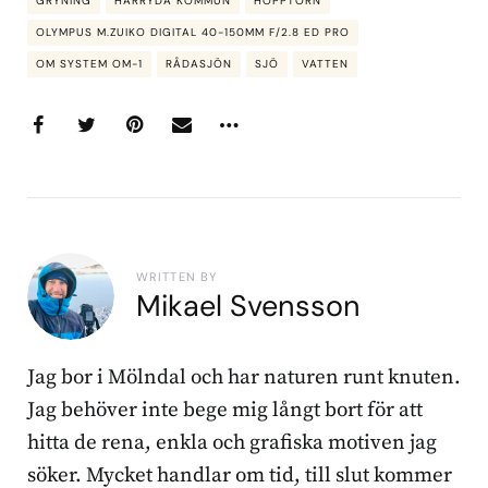
GRYNING
HÄRRYDA KOMMUN
HOPPTORN
OLYMPUS M.ZUIKO DIGITAL 40-150MM F/2.8 ED PRO
OM SYSTEM OM-1
RÅDASJÖN
SJÖ
VATTEN
WRITTEN BY
Mikael Svensson
Jag bor i Mölndal och har naturen runt knuten.
Jag behöver inte bege mig långt bort för att
hitta de rena, enkla och grafiska motiven jag
söker. Mycket handlar om tid, till slut kommer