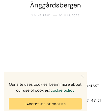
Änggårdsbergen
2 MINS READ
10 JULI, 2026
Our site uses cookies. Learn more about
HEM
OM MIG
RECENSION OM MIG
KONTAKT
our use of cookies:
cookie policy
Fotograf Mikael Svensson | Gundefjällsgatan 407 | 431 51
I ACCEPT USE OF COOKIES
Mölndal | +46-70-7671863