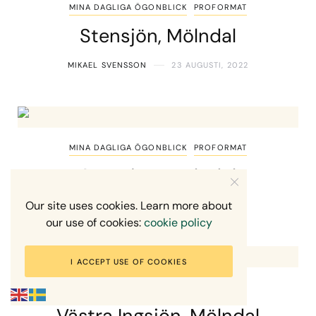
MINA DAGLIGA ÖGONBLICK
PROFORMAT
Stensjön, Mölndal
MIKAEL SVENSSON
23 AUGUSTI, 2022
MINA DAGLIGA ÖGONBLICK
PROFORMAT
Stensjön, Mölndal
Our site uses cookies. Learn more about
MIKAEL SVENSSON
30 MAJ, 2022
our use of cookies:
cookie policy
I ACCEPT USE OF COOKIES
MINA DAGLIGA ÖGONBLICK
PROFORMAT
Västra Ingsjön, Mölndal