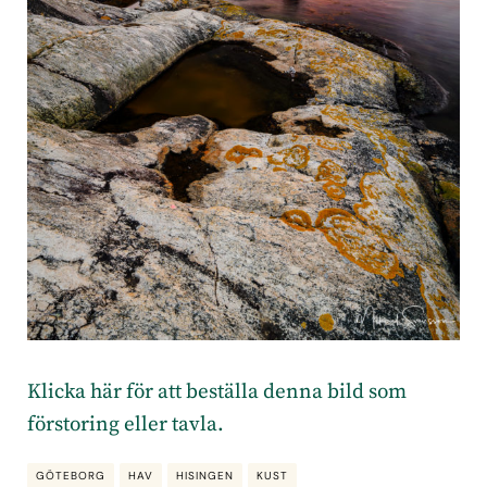
Klicka här för att beställa denna bild som
förstoring eller tavla.
GÖTEBORG
HAV
HISINGEN
KUST