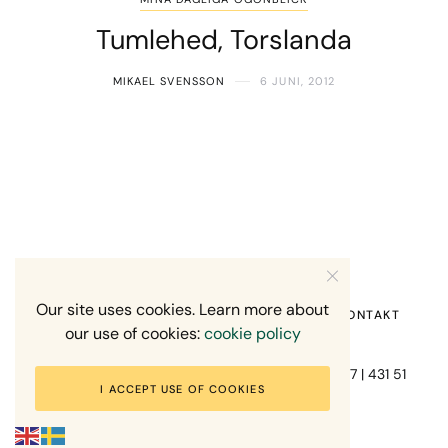
Tumlehed, Torslanda
MIKAEL SVENSSON
6 JUNI, 2012
Our site uses cookies. Learn more about
HEM
OM MIG
RECENSION OM MIG
KONTAKT
our use of cookies:
cookie policy
Fotograf Mikael Svensson | Gundefjällsgatan 407 | 431 51
I ACCEPT USE OF COOKIES
Mölndal | +46-70-7671863