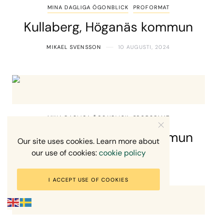
MINA DAGLIGA ÖGONBLICK
PROFORMAT
Kullaberg, Höganäs kommun
MIKAEL SVENSSON
10 AUGUSTI, 2024
MINA DAGLIGA ÖGONBLICK
PROFORMAT
Kullaberg, Höganäs kommun
Our site uses cookies. Learn more about
our use of cookies:
cookie policy
MIKAEL SVENSSON
9 AUGUSTI, 2024
I ACCEPT USE OF COOKIES