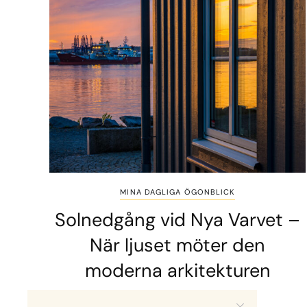
MINA DAGLIGA ÖGONBLICK
Solnedgång vid Nya Varvet –
När ljuset möter den
moderna arkitekturen
1 MIN READ
8 JULI, 2026