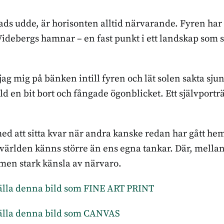
tads udde, är horisonten alltid närvarande. Fyren har
Videbergs hamnar – en fast punkt i ett landskap som 
jag mig på bänken intill fyren och lät solen sakta sju
d en bit bort och fångade ögonblicket. Ett självportr
 med att sitta kvar när andra kanske redan har gått h
världen känns större än ens egna tankar. Där, mellan
 men stark känsla av närvaro.
ställa denna bild som FINE ART PRINT
ställa denna bild som CANVAS