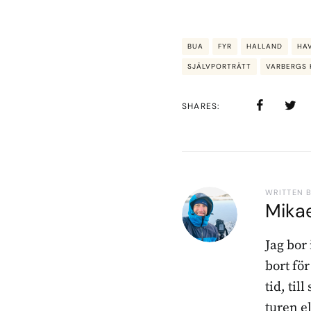
BUA
FYR
HALLAND
HA
SJÄLVPORTRÄTT
VARBERGS
SHARES
WRITTEN 
Mika
Jag bor
bort fö
tid, til
turen e