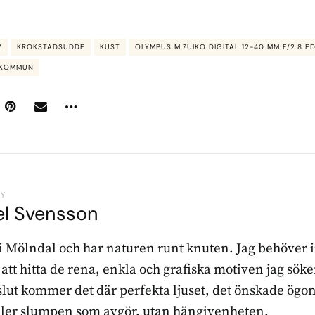
V
KROKSTADSUDDE
KUST
OLYMPUS M.ZUIKO DIGITAL 12-40 MM F/2.8 E
 KOMMUN
BY
el Svensson
 i Mölndal och har naturen runt knuten. Jag behöver 
r att hitta de rena, enkla och grafiska motiven jag sö
l slut kommer det där perfekta ljuset, det önskade ögon
ller slumpen som avgör, utan hängivenheten.