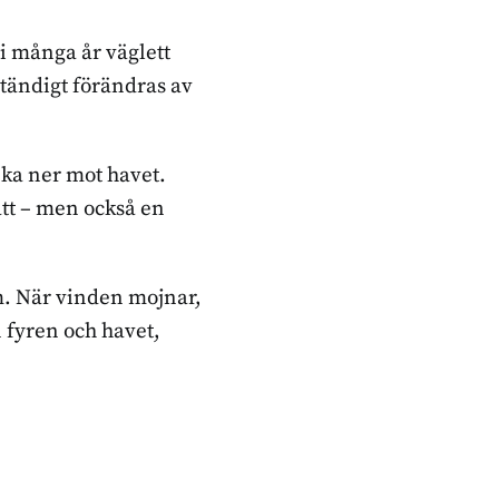
 i många år väglett
ständigt förändras av
nka ner mot havet.
ätt – men också en
em. När vinden mojnar,
 fyren och havet,