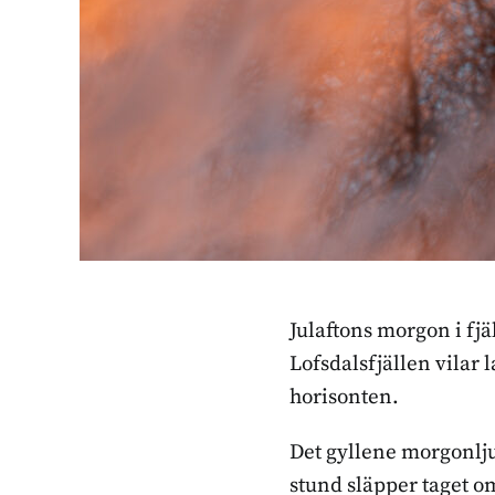
Julaftons morgon i fjä
Lofsdalsfjällen vilar 
horisonten.
Det gyllene morgonlju
stund släpper taget om