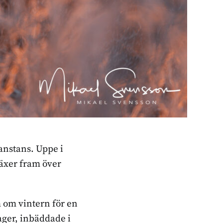
nanstans. Uppe i
växer fram över
 om vintern för en
ager, inbäddade i