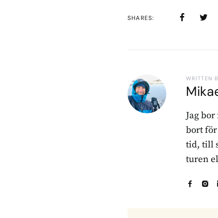
SHARES
WRITTEN 
Mika
Jag bor
bort fö
tid, til
turen e