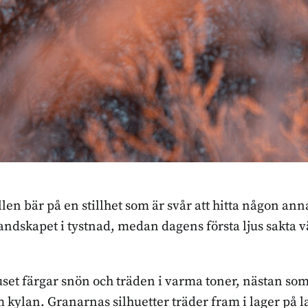
llen bär på en stillhet som är svår att hitta någon an
landskapet i tystnad, medan dagens första ljus sakta 
set färgar snön och träden i varma toner, nästan som
 kylan. Granarnas silhuetter träder fram i lager på l