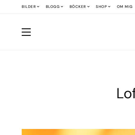
BILDER
BLOGG
BÖCKER
SHOP
OM MIG
Lo