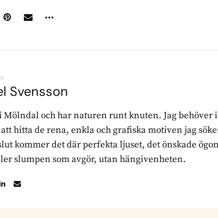
BY
el Svensson
 i Mölndal och har naturen runt knuten. Jag behöver 
r att hitta de rena, enkla och grafiska motiven jag sö
l slut kommer det där perfekta ljuset, det önskade ögon
ller slumpen som avgör, utan hängivenheten.