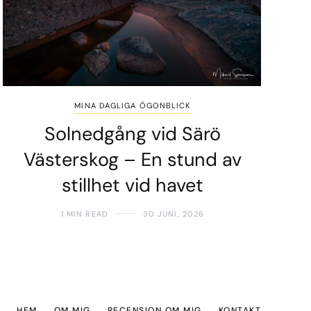
MINA DAGLIGA ÖGONBLICK
Solnedgång vid Särö
Västerskog – En stund av
stillhet vid havet
1 MIN READ
30 JUNI, 2026
HEM
OM MIG
RECENSION OM MIG
KONTAKT