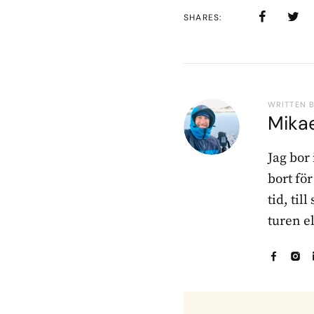
SHARES
WRITTEN 
Mika
Jag bor
bort fö
tid, til
turen e