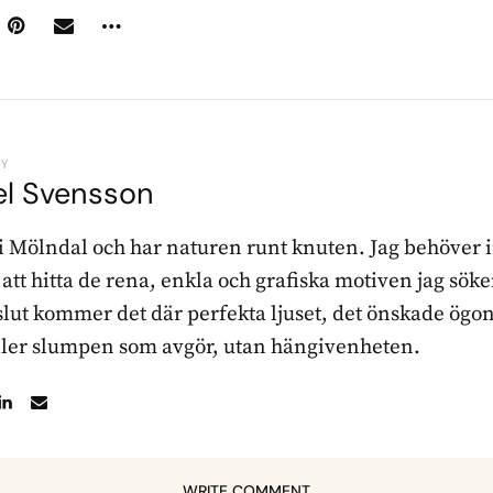
BY
el Svensson
 i Mölndal och har naturen runt knuten. Jag behöver 
r att hitta de rena, enkla och grafiska motiven jag sö
l slut kommer det där perfekta ljuset, det önskade ögon
ller slumpen som avgör, utan hängivenheten.
WRITE COMMENT