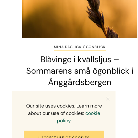
MINA DAGLIGA ÖGONBLICK
Blåvinge i kvällsljus –
Sommarens små ögonblick i
Änggårdsbergen
2 MINS READ
10 JULI, 2026
Our site uses cookies. Learn more
about our use of cookies:
cookie
policy
I ACCEPT USE OF COOKIES