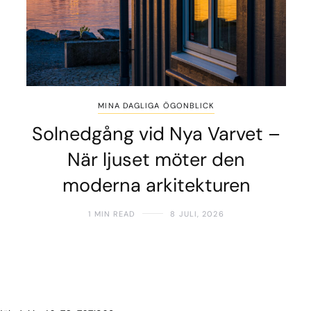
MINA DAGLIGA ÖGONBLICK
Solnedgång vid Nya Varvet –
När ljuset möter den
moderna arkitekturen
1 MIN READ
8 JULI, 2026