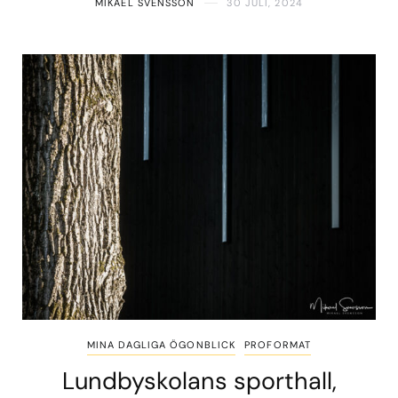
MIKAEL SVENSSON
30 JULI, 2024
MINA DAGLIGA ÖGONBLICK
PROFORMAT
Lundbyskolans sporthall,