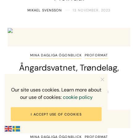
MIKAEL SVENSSON
13 NOVEMBER, 2023
MINA DAGLIGA ÖGONBLICK
PROFORMAT
Ångardsvatnet, Trøndelag,
Norge
Our site uses cookies. Learn more about
MIKAEL SVENSSON
31 OKTOBER, 2023
our use of cookies:
cookie policy
I ACCEPT USE OF COOKIES
MINA DAGLIGA ÖGONBLICK
PROFORMAT