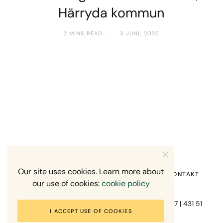
Härryda kommun
2 MINS READ
3 JUNI, 2026
Our site uses cookies. Learn more about
HEM
OM MIG
RECENSION OM MIG
KONTAKT
our use of cookies:
cookie policy
Fotograf Mikael Svensson | Gundefjällsgatan 407 | 431 51
I ACCEPT USE OF COOKIES
Mölndal | +46-70-7671863