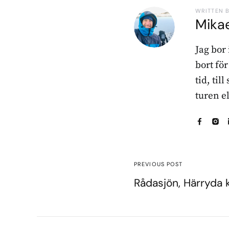
WRITTEN 
Mika
Jag bor
bort fö
tid, til
turen e
PREVIOUS POST
Rådasjön, Härryd