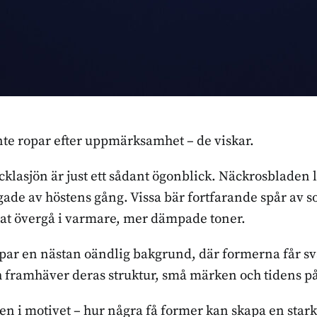
nte ropar efter uppmärksamhet – de viskar.
klasjön är just ett sådant ögonblick. Näckrosbladen li
rgade av höstens gång. Vissa bär fortfarande spår av 
at övergå i varmare, mer dämpade toner.
par en nästan oändlig bakgrund, där formerna får sväv
h framhäver deras struktur, små märken och tidens p
ten i motivet – hur några få former kan skapa en star