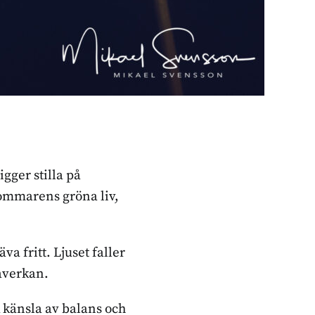
gger stilla på
sommarens gröna liv,
a fritt. Ljuset faller
åverkan.
k känsla av balans och