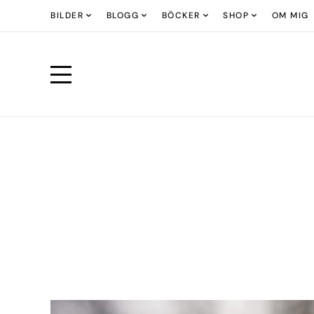
BILDER
BLOGG
BÖCKER
SHOP
OM MIG