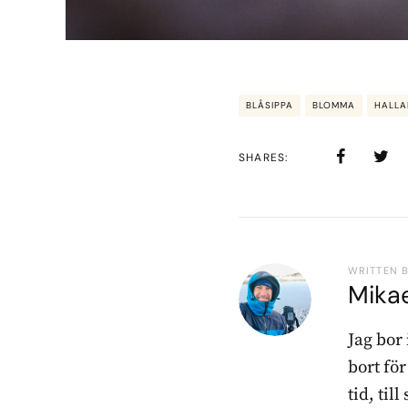
BLÅSIPPA
BLOMMA
HALL
SHARES
WRITTEN 
Mika
Jag bor
bort fö
tid, til