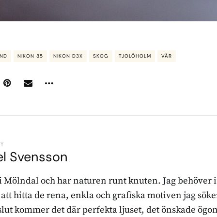
AND
NIKON 85
NIKON D3X
SKOG
TJOLÖHOLM
VÅR
BY
el Svensson
 i Mölndal och har naturen runt knuten. Jag behöver 
r att hitta de rena, enkla och grafiska motiven jag sö
l slut kommer det där perfekta ljuset, det önskade ögon