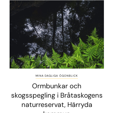
MINA DAGLIGA ÖGONBLICK
Ormbunkar och
skogsspegling i Bråtaskogens
naturreservat, Härryda