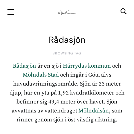
Rådasjön
BROWSING TAG
Rådasjön
är en sjö i
Härrydas kommun
och
Mölndals Stad
och ingår i Göta älvs
huvudavrinningsområde. Sjön är 23 meter
djup, har en yta på 1,92 kvadratkilometer och
befinner sig 49,4 meter över havet. Sjön
avvattnas av vattendraget
Mölndalsån
, som
rinner genom sjön i öst-västlig riktning.