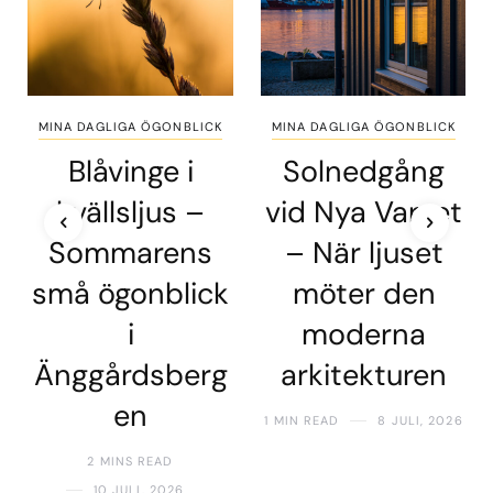
MINA DAGLIGA ÖGONBLICK
MINA DAGLIGA ÖGONBLICK
Blåvinge i
Solnedgång
kvällsljus –
vid Nya Varvet
Sommarens
– När ljuset
små ögonblick
möter den
i
moderna
Änggårdsberg
arkitekturen
en
1 MIN READ
8 JULI, 2026
2 MINS READ
10 JULI, 2026