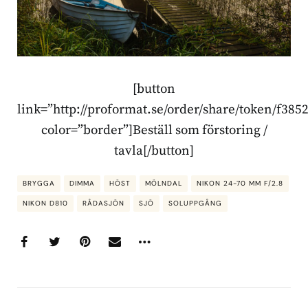
[button
link=”http://proformat.se/order/share/token/f3
color=”border”]Beställ som förstoring /
tavla[/button]
BRYGGA
DIMMA
HÖST
MÖLNDAL
NIKON 24-70 MM F/2.8
NIKON D810
RÅDASJÖN
SJÖ
SOLUPPGÅNG