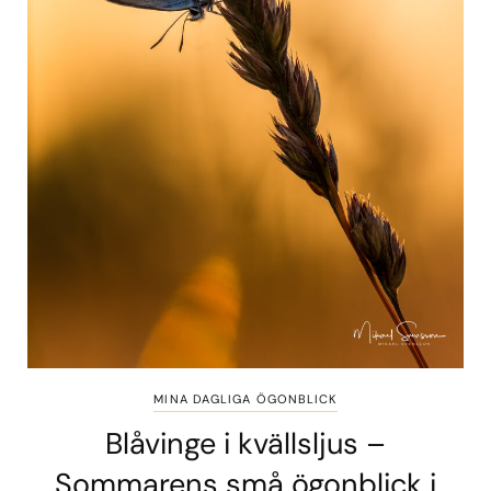
MINA DAGLIGA ÖGONBLICK
Blåvinge i kvällsljus –
Sommarens små ögonblick i