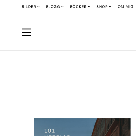
BILDER
BLOGG
BÖCKER
SHOP
OM MIG