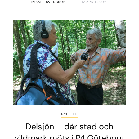
MIKAEL SVENSSON
12 APRIL, 2021
NYHETER
Delsjön – där stad och
vildmark möts i P4 Göteborg