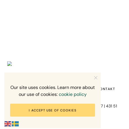
Our site uses cookies. Learn more about
HEM
OM MIG
RECENSION OM MIG
KONTAKT
our use of cookies:
cookie policy
Fotograf Mikael Svensson | Gundefjällsgatan 407 | 431 51
I ACCEPT USE OF COOKIES
Mölndal | +46-70-7671863