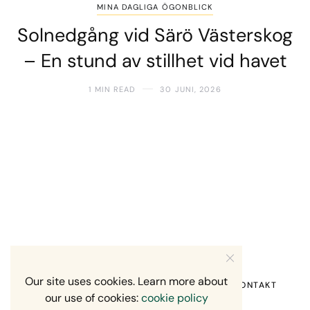
MINA DAGLIGA ÖGONBLICK
Solnedgång vid Särö Västerskog
– En stund av stillhet vid havet
1 MIN READ
30 JUNI, 2026
Our site uses cookies. Learn more about
HEM
OM MIG
RECENSION OM MIG
KONTAKT
our use of cookies:
cookie policy