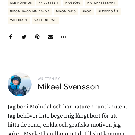
ALE KOMMUN
FRILUFTSLIV
HAGLÖFS
NATURRESERVAT
NIKON 16-35 MM F/4 VR
NIKON D810
SKOG
SLEREBOÅN
VANDRARE
VATTENDRAG
WRITTEN BY
Mikael Svensson
Jag bor i Mölndal och har naturen runt knuten.
Jag behöver inte bege mig långt bort för att
hitta de rena, enkla och grafiska motiven jag
söker. Mycket handlar om tid, till slut kommer