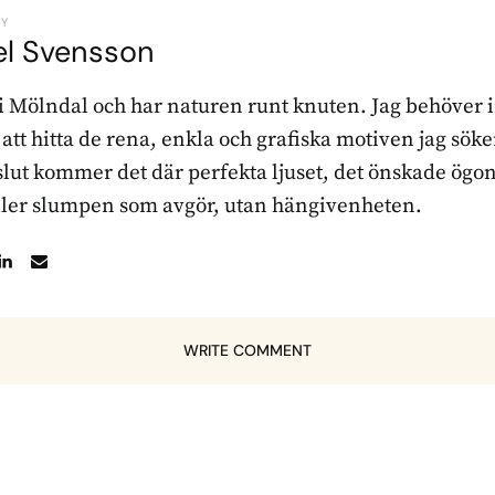
BY
el Svensson
 i Mölndal och har naturen runt knuten. Jag behöver 
r att hitta de rena, enkla och grafiska motiven jag sö
l slut kommer det där perfekta ljuset, det önskade ögon
ller slumpen som avgör, utan hängivenheten.
WRITE COMMENT