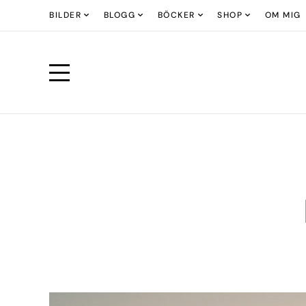
BILDER
BLOGG
BÖCKER
SHOP
OM MIG