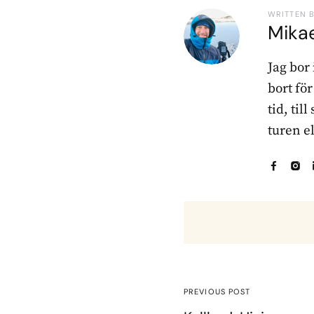
WRITTEN 
Mika
Jag bor
bort fö
tid, til
turen e
PREVIOUS POST