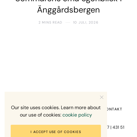
Änggårdsbergen
2 MINS READ
10 JULI, 2026
Our site uses cookies. Learn more about
HEM
OM MIG
RECENSION OM MIG
KONTAKT
our use of cookies:
cookie policy
Fotograf Mikael Svensson | Gundefjällsgatan 407 | 431 51
I ACCEPT USE OF COOKIES
Mölndal | +46-70-7671863