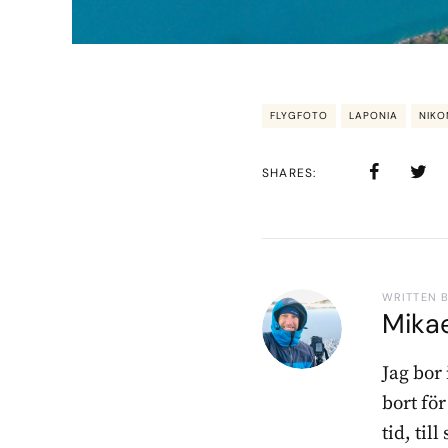
FLYGFOTO
LAPONIA
NIKO
SHARES
WRITTEN 
Mika
Jag bor
bort fö
tid, til