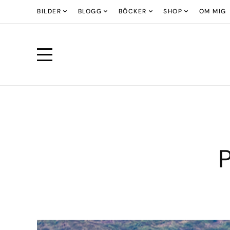
BILDER
BLOGG
BÖCKER
SHOP
OM MIG