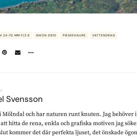
N 24-70 MM F/2.8
NIKON D810
PIESKEHAURE
VATTENDRAG
BY
el Svensson
 i Mölndal och har naturen runt knuten. Jag behöver 
r att hitta de rena, enkla och grafiska motiven jag sö
l slut kommer det där perfekta ljuset, det önskade ögon