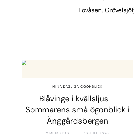
Lövåsen, Grövelsjöf
MINA DAGLIGA ÖGONBLICK
Blåvinge i kvällsljus –
Sommarens små ögonblick i
Änggårdsbergen
2 MINS READ
10 JULI, 2026