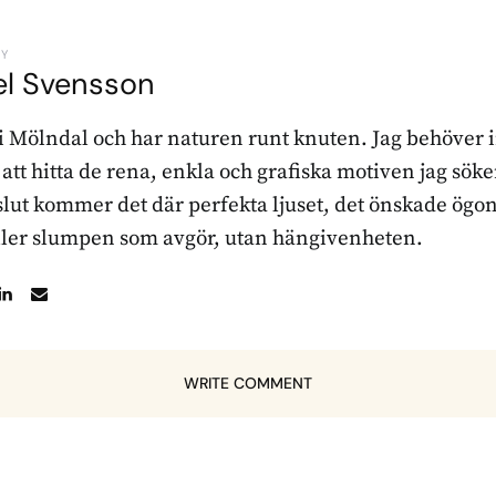
BY
el Svensson
 i Mölndal och har naturen runt knuten. Jag behöver 
r att hitta de rena, enkla och grafiska motiven jag sö
l slut kommer det där perfekta ljuset, det önskade ögon
ller slumpen som avgör, utan hängivenheten.
WRITE COMMENT