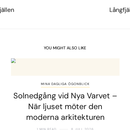
jällen
Långfjäl
YOU MIGHT ALSO LIKE
MINA DAGLIGA ÖGONBLICK
Solnedgång vid Nya Varvet –
När ljuset möter den
moderna arkitekturen
1 MIN READ
8 JULI, 2026