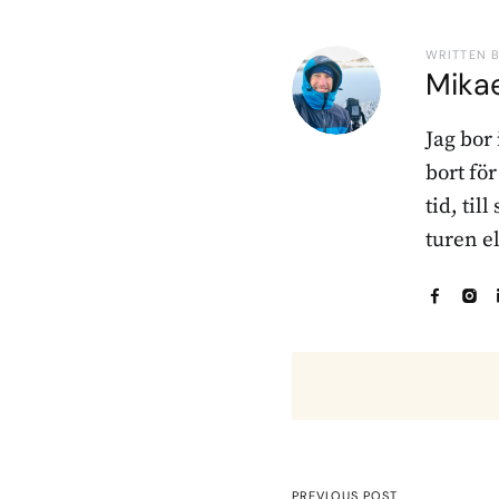
WRITTEN 
Mika
Jag bor
bort fö
tid, til
turen e
PREVIOUS POST