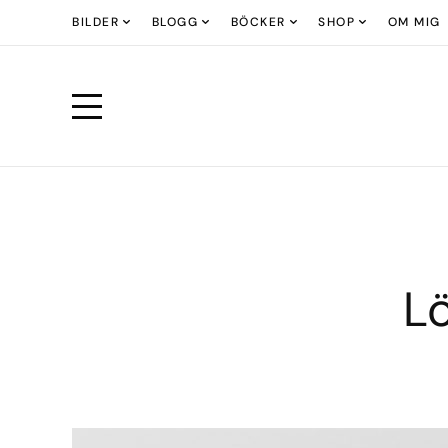
BILDER
BLOGG
BÖCKER
SHOP
OM MIG
Lö