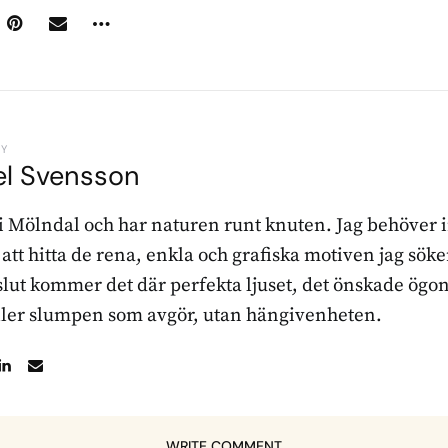
BY
el Svensson
 i Mölndal och har naturen runt knuten. Jag behöver 
r att hitta de rena, enkla och grafiska motiven jag sö
l slut kommer det där perfekta ljuset, det önskade ögon
ller slumpen som avgör, utan hängivenheten.
WRITE COMMENT