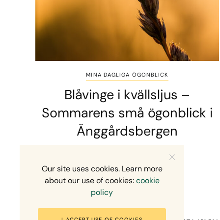
MINA DAGLIGA ÖGONBLICK
Blåvinge i kvällsljus –
Sommarens små ögonblick i
Änggårdsbergen
2 MINS READ
10 JULI, 2026
Our site uses cookies. Learn more
about our use of cookies:
cookie
policy
I ACCEPT USE OF COOKIES