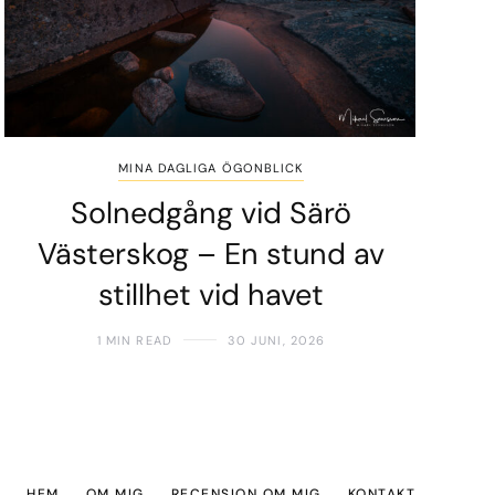
MINA DAGLIGA ÖGONBLICK
Solnedgång vid Särö
Västerskog – En stund av
stillhet vid havet
1 MIN READ
30 JUNI, 2026
HEM
OM MIG
RECENSION OM MIG
KONTAKT