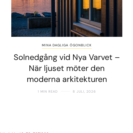
MINA DAGLIGA ÖGONBLICK
Solnedgång vid Nya Varvet –
När ljuset möter den
moderna arkitekturen
1 MIN READ
8 JULI, 2026