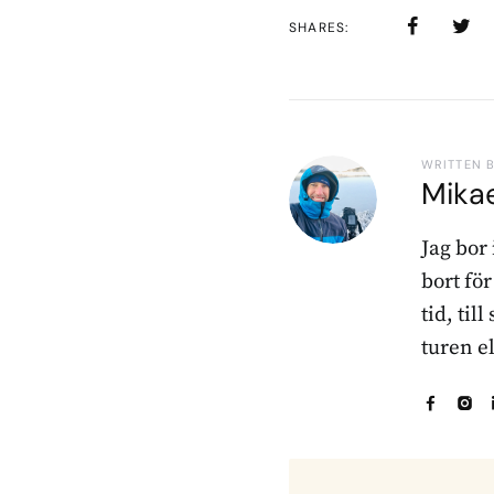
SHARES
WRITTEN 
Mika
Jag bor
bort fö
tid, til
turen e