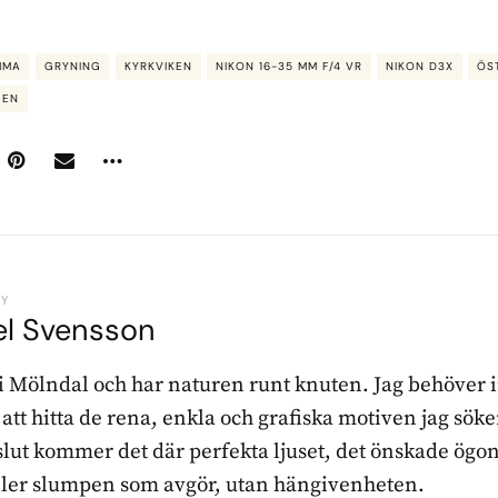
MMA
GRYNING
KYRKVIKEN
NIKON 16-35 MM F/4 VR
NIKON D3X
ÖS
GEN
BY
el Svensson
 i Mölndal och har naturen runt knuten. Jag behöver 
r att hitta de rena, enkla och grafiska motiven jag sö
l slut kommer det där perfekta ljuset, det önskade ögon
ller slumpen som avgör, utan hängivenheten.