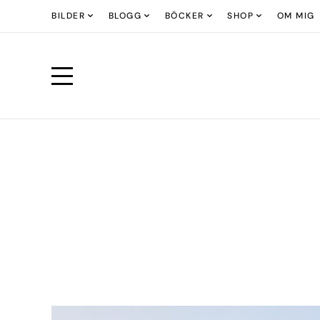
BILDER
BLOGG
BÖCKER
SHOP
OM MIG