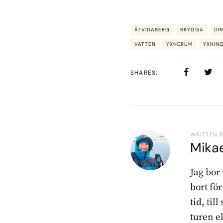
ÅTVIDABERG
BRYGGA
DI
VATTEN
YXNERUM
YXNIN
SHARES
WRITTEN 
Mika
Jag bor
bort fö
tid, til
turen e