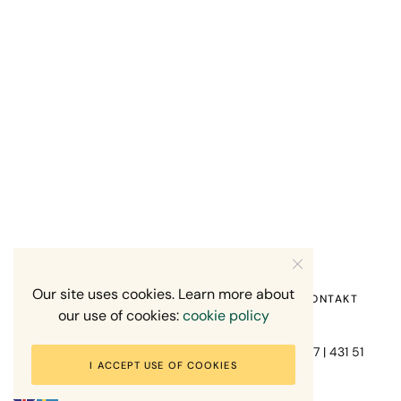
Our site uses cookies. Learn more about
HEM
OM MIG
RECENSION OM MIG
KONTAKT
our use of cookies:
cookie policy
Fotograf Mikael Svensson | Gundefjällsgatan 407 | 431 51
I ACCEPT USE OF COOKIES
Mölndal | +46-70-7671863