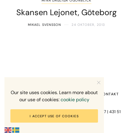
MINA DAGLIGA ÖGONBLICK
Skansen Lejonet, Göteborg
MIKAEL SVENSSON
24 OKTOBER, 2013
Our site uses cookies. Learn more about
HEM
OM MIG
RECENSION OM MIG
KONTAKT
our use of cookies:
cookie policy
Fotograf Mikael Svensson | Gundefjällsgatan 407 | 431 51
I ACCEPT USE OF COOKIES
Mölndal | +46-70-7671863