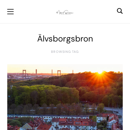
Älvsborgsbron
BROWSING TAG