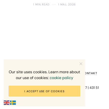
1 MIN READ
1 MAJ, 2026
Our site uses cookies. Learn more about
HEM
OM MIG
RECENSION OM MIG
KONTAKT
our use of cookies:
cookie policy
Fotograf Mikael Svensson | Gundefjällsgatan 407 | 431 51
I ACCEPT USE OF COOKIES
Mölndal | +46-70-7671863