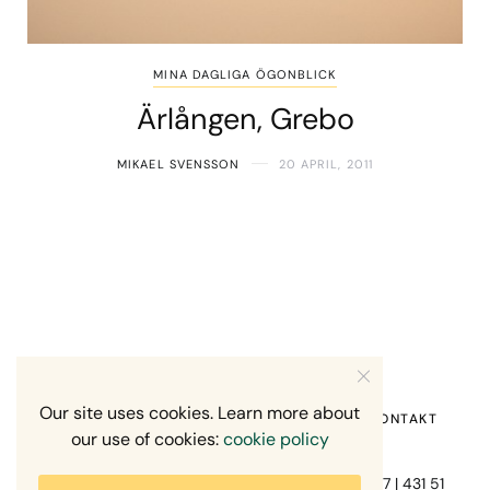
MINA DAGLIGA ÖGONBLICK
Ärlången, Grebo
MIKAEL SVENSSON
20 APRIL, 2011
Our site uses cookies. Learn more about
HEM
OM MIG
RECENSION OM MIG
KONTAKT
our use of cookies:
cookie policy
Fotograf Mikael Svensson | Gundefjällsgatan 407 | 431 51