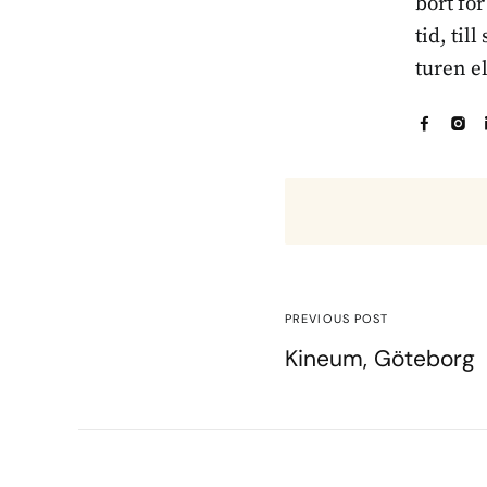
bort fö
tid, til
turen e
PREVIOUS POST
Kineum, Göteborg