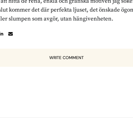
r att hitta de rena, enkla och grafiska motiven jag sö
l slut kommer det där perfekta ljuset, det önskade ögon
ller slumpen som avgör, utan hängivenheten.
WRITE COMMENT