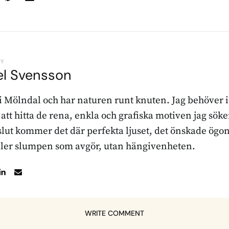
BY
el Svensson
 i Mölndal och har naturen runt knuten. Jag behöver 
r att hitta de rena, enkla och grafiska motiven jag sö
l slut kommer det där perfekta ljuset, det önskade ögon
ller slumpen som avgör, utan hängivenheten.
WRITE COMMENT