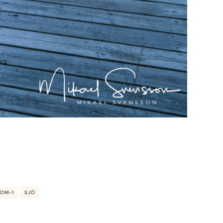
OM-1
SJÖ