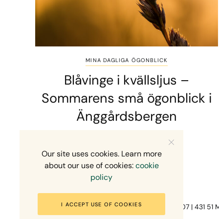
MINA DAGLIGA ÖGONBLICK
Blåvinge i kvällsljus –
Sommarens små ögonblick i
Änggårdsbergen
2 MINS READ
10 JULI, 2026
Our site uses cookies. Learn more
about our use of cookies:
cookie
policy
I ACCEPT USE OF COOKIES
Fotograf Mikael Svensson | Gundefjällsgatan 407 | 431 51