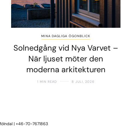
MINA DAGLIGA ÖGONBLICK
Solnedgång vid Nya Varvet –
När ljuset möter den
moderna arkitekturen
1 MIN READ
8 JULI, 2026
 Mölndal | +46-70-7671863