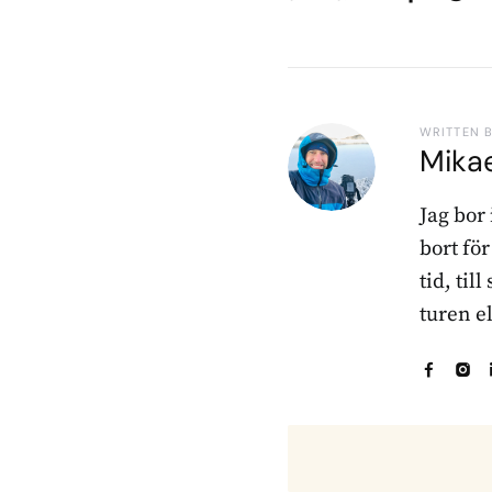
WRITTEN 
Mika
Jag bor
bort fö
tid, til
turen e