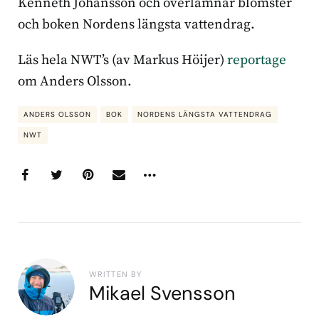
Kenneth Johansson och överlämnar blomster
och boken Nordens längsta vattendrag.
Läs hela NWT’s (av Markus Höijer)
reportage
om Anders Olsson.
ANDERS OLSSON
BOK
NORDENS LÄNGSTA VATTENDRAG
NWT
WRITTEN BY
Mikael Svensson