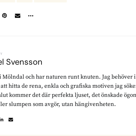
BY
el Svensson
 i Mölndal och har naturen runt knuten. Jag behöver 
r att hitta de rena, enkla och grafiska motiven jag sö
l slut kommer det där perfekta ljuset, det önskade ögon
ller slumpen som avgör, utan hängivenheten.