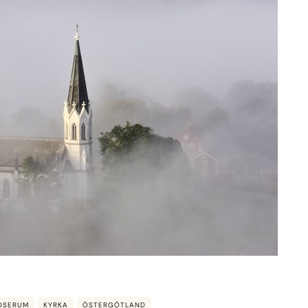
DSERUM
KYRKA
ÖSTERGÖTLAND