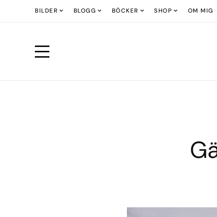
BILDER
BLOGG
BÖCKER
SHOP
OM MIG
Gä