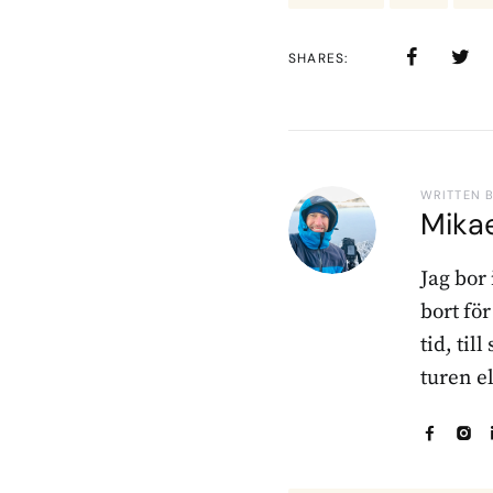
SHARES
WRITTEN 
Mika
Jag bor
bort fö
tid, til
turen e