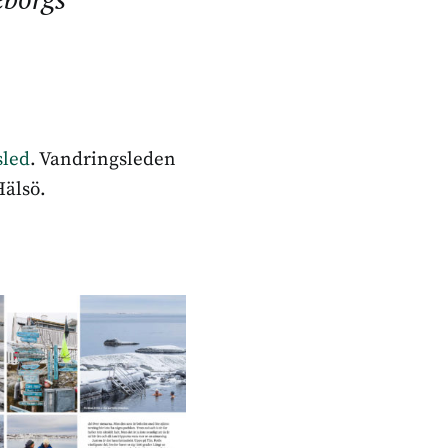
sled
. Vandringsleden
Hälsö.