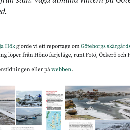
ed.
ja Hök
gjorde vi ett reportage om
Göteborgs skärgård
ång löper från Hönö färjeläge, runt Fotö, Öckerö och 
erstidningen eller på
webben
.