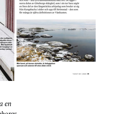
a en
eborgs