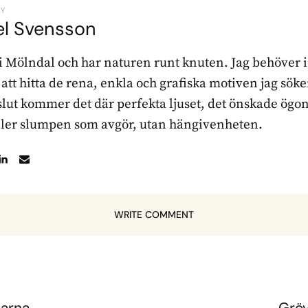
BY
el Svensson
 i Mölndal och har naturen runt knuten. Jag behöver 
r att hitta de rena, enkla och grafiska motiven jag sö
l slut kommer det där perfekta ljuset, det önskade ögon
ller slumpen som avgör, utan hängivenheten.
WRITE COMMENT
larna
Gröv