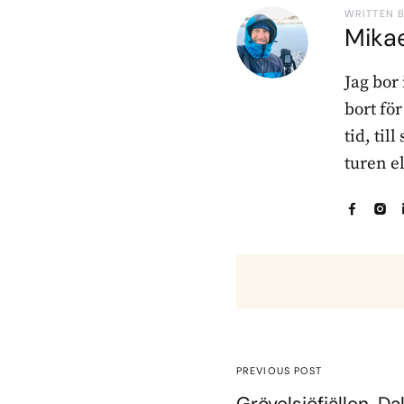
WRITTEN 
Mika
Jag bor
bort fö
tid, til
turen e
PREVIOUS POST
Grövelsjöfjällen, Da