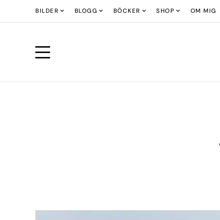
BILDER
BLOGG
BÖCKER
SHOP
OM MIG