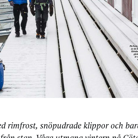
d rimfrost, snöpudrade klippor och bar
från stan. Våga utmana vintern på Göt