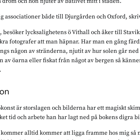
 dröm och hon njuter av båtlivet mitt i staden.
ig associationer både till Djurgården och Oxford, skr
ö, besöker lycksalighetens ö Vithall och åker till Stavik
ckra fotografer att man häpnar. Har man en gång fär
ngs någon av stränderna, njutit av hur solen går ned
on av öarna eller fiskat från något av bergen så känner
.
ton
konst är storslagen och bilderna har ett magiskt ski
et tid och arbete han har lagt ned på bokens digra b
m kommer alltid kommer att ligga framme hos mig så