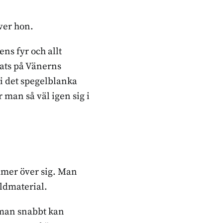
iver hon.
ens fyr och allt
dats på Vänerns
 i det spegelblanka
 man så väl igen sig i
mmer över sig. Man
ildmaterial.
 man snabbt kan