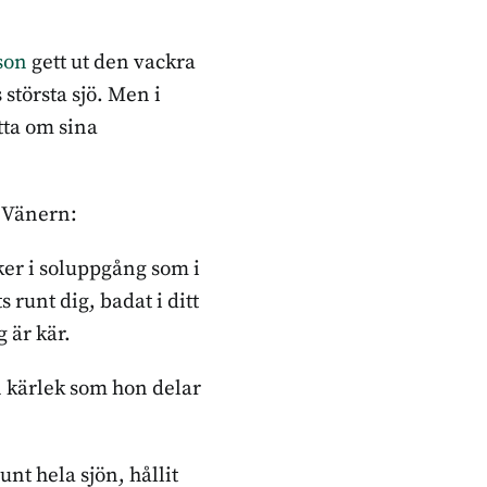
son
gett ut den vackra
 största sjö. Men i
ätta om sina
l Vänern:
cker i soluppgång som i
s runt dig, badat i ditt
g är kär.
n kärlek som hon delar
t hela sjön, hållit