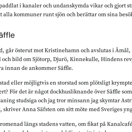
 paddlat i kanaler och undanskymda vikar och gjort 
t alla kommuner runt sjön och berättar om sina besök 
äffle
ad, går österut mot Kristinehamn och avslutas i Åmål,
d och bild om Sjötorp, Djurö, Kinnekulle, Hindens rev
a innan de ankommer Säffle.
stad eller möjligtvis en storstad som plötsligt krympte 
rt? För det är något dockhusliknande över Säffle som 
n aning studsiga och jag tror minsann jag skymtar Ast
 skriver Anna Säfsten om sitt möte med Sveriges yng
romenad längs stadens vatten, om fikat på Kanalcafé