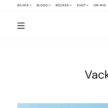
BILDER
BLOGG
BÖCKER
SHOP
OM MIG
Vac