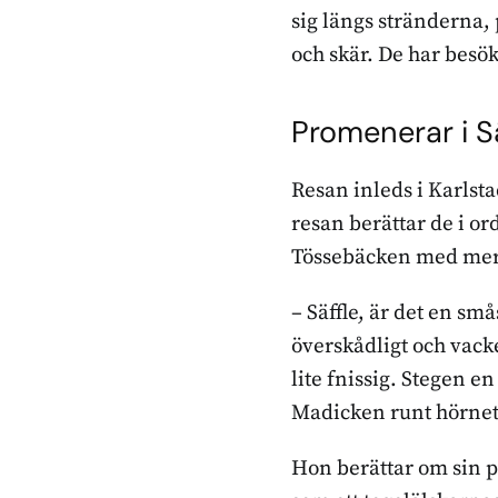
sig längs stränderna,
och skär. De har besök
Promenerar i S
Resan inleds i Karlst
resan berättar de i or
Tössebäcken med mer
– Säffle, är det en små
överskådligt och vacke
lite fnissig. Stegen e
Madicken runt hörnet,
Hon berättar om sin p