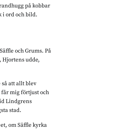
strandhugg på kobbar
i ord och bild.
 Säffle och Grums. På
, Hjortens udde,
så att allt blev
får mig förtjust och
rid Lindgrens
sta stad.
et, om Säffle kyrka