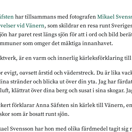
fsten
har tillsammans med fotografen
Mikael Svens
velser vid Vänern
, som skildrar en resa runt Sveriges
 sjön har paret rest längs sjön för att i ord och bild ber
kommuner som omger det mäktiga innanhavet.
ktverk, är en varm och innerlig kärleksförklaring til
ör evigt, oavsett årstid och väderstreck. Du är lika va
dina stränder och blicka ut över din yta. Jag har färdat
uft, klättrat över dina berg och susat i sina skogar. Ja
kert förklarar Anna Säfsten sin kärlek till Vänern, e
or som är bosatt runt sjön.
l Svensson har hon med olika färdmedel tagit sig run