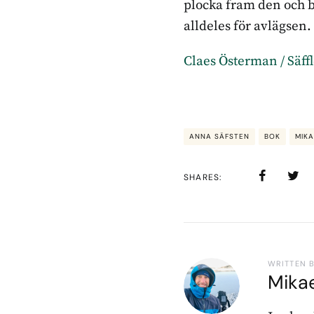
plocka fram den och 
alldeles för avlägsen.
Claes Österman / Säff
ANNA SÄFSTEN
BOK
MIK
SHARES
WRITTEN 
Mika