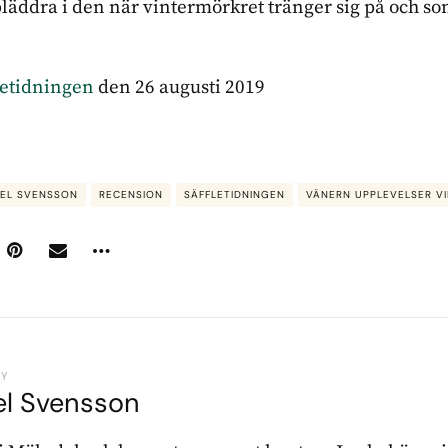
bläddra i den när vintermörkret tränger sig på och 
letidningen
den 26 augusti 2019
AEL SVENSSON
RECENSION
SÄFFLETIDNINGEN
VÄNERN UPPLEVELSER VI
BY
el Svensson