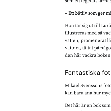
som ett tegelälskarnas
– Ett båtliv som ger m
Hon tar sig ut till Lur
illustreras med så va
vatten, promenerat lä
vattnet, tältat på någ
den här vackra boken
Fantastiska fo
Mikael Svenssons foto
kan bara ana hur myck
Det här är en bok so