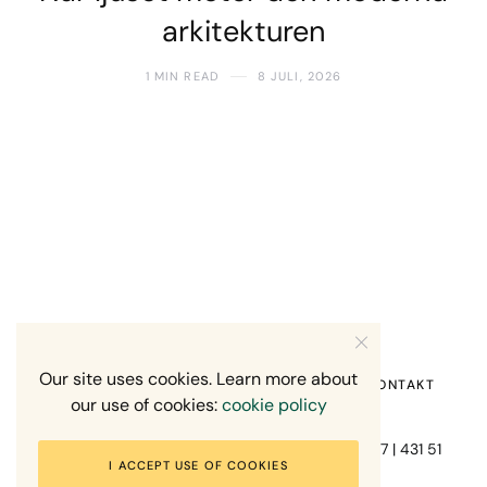
arkitekturen
1 MIN READ
8 JULI, 2026
Our site uses cookies. Learn more about
HEM
OM MIG
RECENSION OM MIG
KONTAKT
our use of cookies:
cookie policy
Fotograf Mikael Svensson | Gundefjällsgatan 407 | 431 51
I ACCEPT USE OF COOKIES
Mölndal | +46-70-7671863