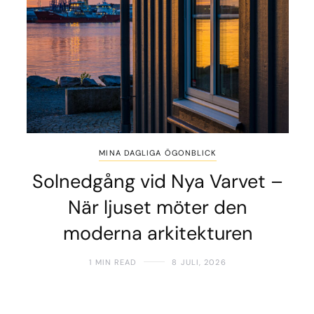
MINA DAGLIGA ÖGONBLICK
Solnedgång vid Nya Varvet –
När ljuset möter den
moderna arkitekturen
1 MIN READ
8 JULI, 2026