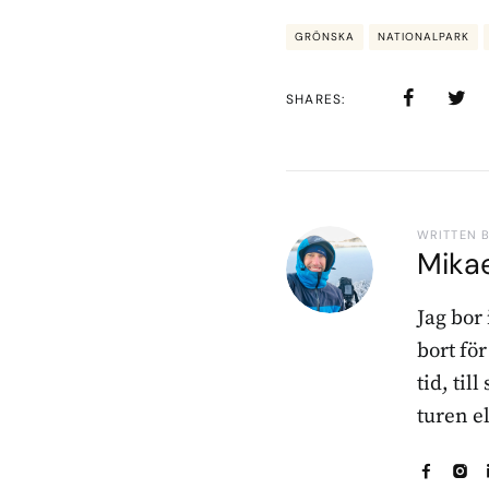
GRÖNSKA
NATIONALPARK
SHARES
WRITTEN 
Mika
Jag bor
bort fö
tid, til
turen e