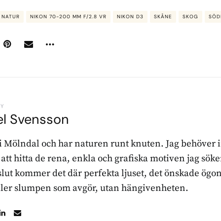
NATUR
NIKON 70-200 MM F/2.8 VR
NIKON D3
SKÅNE
SKOG
SÖD
BY
el Svensson
 i Mölndal och har naturen runt knuten. Jag behöver 
r att hitta de rena, enkla och grafiska motiven jag sö
l slut kommer det där perfekta ljuset, det önskade ögon
ller slumpen som avgör, utan hängivenheten.