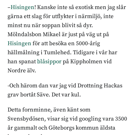
–
Hisingen
! Kanske inte så exotisk men jag slår
gärna ett slag för utflykter i närmiljö, inte
minst nu när soppan blivit så dyr.
Mölndalsbon Mikael är just på väg ut på
Hisingen
för att besöka en 5000-årig
hällmålning i Tumlehed. Tidigare i vår har
han spanat
blåsippor
på Kippholmen vid
Nordre älv.
-Och härom dan var jag vid Drottning Hackas
grav bortåt Säve. Det var kul.
Detta fornminne, även känt som
Svensbydösen, visar sig vid googling vara 3500
år gammalt och Göteborgs kommun äldsta