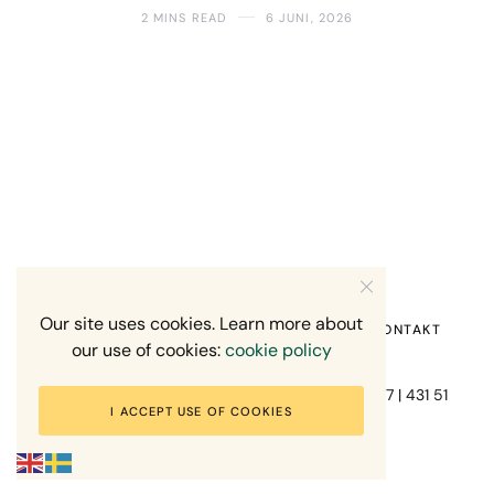
2 MINS READ
6 JUNI, 2026
Our site uses cookies. Learn more about
HEM
OM MIG
RECENSION OM MIG
KONTAKT
our use of cookies:
cookie policy
Fotograf Mikael Svensson | Gundefjällsgatan 407 | 431 51
I ACCEPT USE OF COOKIES
Mölndal | +46-70-7671863