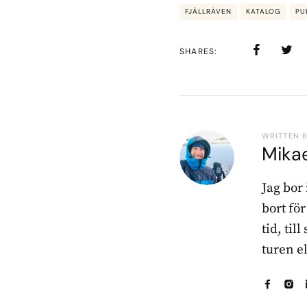
FJÄLLRÄVEN
KATALOG
PU
SHARES
WRITTEN 
Mika
Jag bor
bort fö
tid, til
turen e