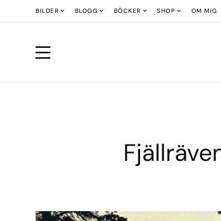
BILDER
BLOGG
BÖCKER
SHOP
OM MIG
Fjällräv