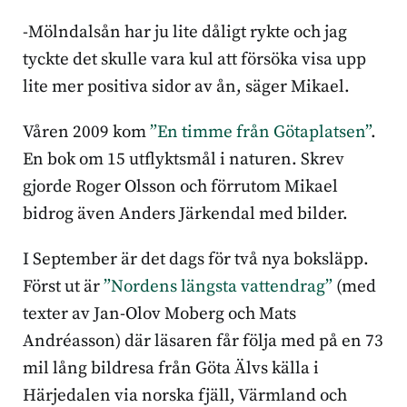
-Mölndalsån har ju lite dåligt rykte och jag
tyckte det skulle vara kul att försöka visa upp
lite mer positiva sidor av ån, säger Mikael.
Våren 2009 kom
”En timme från Götaplatsen”
.
En bok om 15 utflyktsmål i naturen. Skrev
gjorde Roger Olsson och förrutom Mikael
bidrog även Anders Järkendal med bilder.
I September är det dags för två nya boksläpp.
Först ut är
”Nordens längsta vattendrag”
(med
texter av Jan-Olov Moberg och Mats
Andréasson) där läsaren får följa med på en 73
mil lång bildresa från Göta Älvs källa i
Härjedalen via norska fjäll, Värmland och