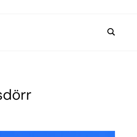
sdörr