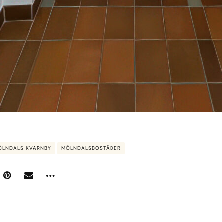
ÖLNDALS KVARNBY
MÖLNDALSBOSTÄDER